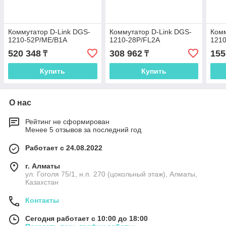
Коммутатор D-Link DGS-
Коммутатор D-Link DGS-
Комм
1210-52P/ME/B1A
1210-28P/FL2A
121
520 348
308 962
155
₸
₸
Купить
Купить
О нас
Рейтинг не сформирован
Менее 5 отзывов за последний год
Работает с 24.08.2022
г. Алматы
ул. Гоголя 75/1, н.п. 270 (цокольный этаж), Алматы,
Казахстан
Контакты
Сегодня работает с 10:00 до 18:00