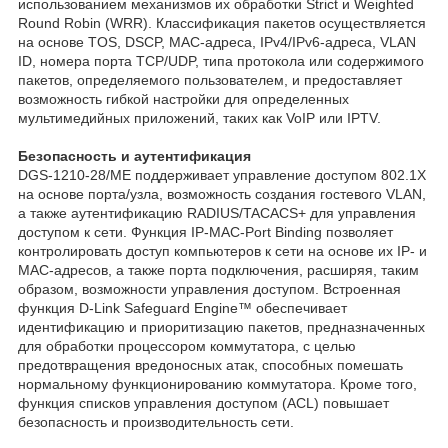
использованием механизмов их обработки Strict и Weighted
Round Robin (WRR). Классификация пакетов осуществляется
на основе TOS, DSCP, MAC-адреса, IPv4/IPv6-адреса, VLAN
ID, номера порта TCP/UDP, типа протокола или содержимого
пакетов, определяемого пользователем, и предоставляет
возможность гибкой настройки для определенных
мультимедийных приложений, таких как VoIP или IPTV.
Безопасность и аутентификация
DGS-1210-28/ME поддерживает управление доступом 802.1X
на основе порта/узла, возможность создания гостевого VLAN,
а также аутентификацию RADIUS/TACACS+ для управления
доступом к сети. Функция IP-MAC-Port Binding позволяет
контролировать доступ компьютеров к сети на основе их IP- и
MAC-адресов, а также порта подключения, расширяя, таким
образом, возможности управления доступом. Встроенная
функция D-Link Safeguard Engine™ обеспечивает
идентификацию и приоритизацию пакетов, предназначенных
для обработки процессором коммутатора, с целью
предотвращения вредоносных атак, способных помешать
нормальному функционированию коммутатора. Кроме того,
функция списков управления доступом (ACL) повышает
безопасность и производительность сети.