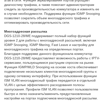
атак в сети. Функция зеркалирования портов упрощает
диагностику трафика, а также помогает администраторам
следить за производительностью коммутатора и изменять ее
в случае необходимости. Поддержка функции IGMP Snooping
позволяет сократить объем многоадресного трафика и
оптимизировать производительность сети.
Многоадресная рассылка
DGS-1210-28/ME поддерживает полный набор функций
уровня 2 для работы с многоадресной рассылкой, включая
IGMP Snooping, IGMP filtering, Fast Leave и настройку для
многоадресного трафика на определенных портах.
Благодаря поддержке данного функционала коммутатор
DGS-1210-28/ME предоставляют возможность работы с IPTV-
сервисами, пользующимися растущим спросом на рынке.
Функция IGMP/MLD Snooping на основе хоста обеспечивает
подключение нескольких клиентов многоадресной группы к
одному сетевому интерфейсу. При использовании функции
ISM VLAN многоадресный трафик передается в отдельной
VLAN с целью эффективного расходования полосы
пропускания. Профили ISM VLAN позволяют пользователям
быстро и легко назначить/заменить предустановленные
настройки на портах подписчиков многоадресной рассылки.