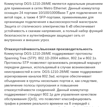
Коммутатор DGS-1210-28/ME является идеальным решением
для применения в сетях Metro Ethernet. Данный коммутатор
оснащен 24 портами 10/100/1000Base-T для подключения по
витой паре, а также 4 SFP-портами, применяемыми для
организации подключения к высокоскоростной магистрали.
Защита от статического электричества 6 кВ обеспечивает
устойчивость к скачкам напряжения, а полный набор функций
безопасности и аутентификации защищает сеть от
внутренних и внешних угроз.
Отказоустойчивость/высокая производительность
Коммутатор DGS-1210-28/ME поддерживает протоколы
Spanning Tree (STP): 802.1D-2004 edition, 802.1w и 802.1s.
Протоколы STP позволяют организовать резервный маршрут
передачи данных, используемый в случае возникновения
неисправностей в сети. DGS-1210-28/ME также поддерживает
агрегирование каналов 802.3ad, которое обеспечивает
объединение в группы нескольких портов и, как следствие,
увеличение полосы пропускания и повышение
отказоустойчивости соединений. Данный коммутатор
поддерживает стандарт 802.1p для управления качеством
обслуживания (QoS), что позволяет классифицировать
трафик в режиме реального времени на 8 очередей с