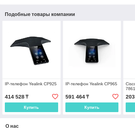
Подобные товары компании
IP-телефон Yealink CP925
IP-телефон Yealink CP965
Cisc
786
414 528
591 464
203
₸
₸
Купить
Купить
О нас