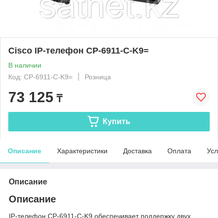
Cisco IP-телефон CP-6911-C-K9=
В наличии
Код: CP-6911-C-K9=
Розница
73 125
₸
Купить
Описание
Характеристики
Доставка
Оплата
Усл
Описание
Описание
IP-телефон CP-6911-C-K9 обеспечивает поддержку двух