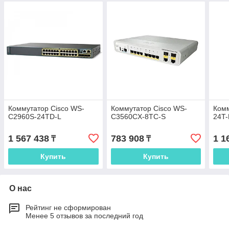
Коммутатор Cisco WS-
Коммутатор Cisco WS-
Комм
C2960S-24TD-L
C3560CX-8TC-S
24T-
1 567 438
783 908
1 1
₸
₸
Купить
Купить
О нас
Рейтинг не сформирован
Менее 5 отзывов за последний год