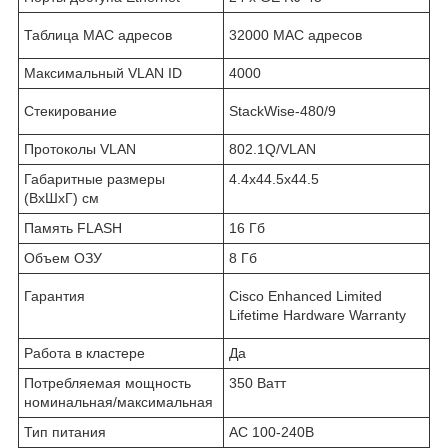
Таблица MAC адресов
32000 MAC адресов
Максимальный VLAN ID
4000
Стекирование
StackWise-480/9
Протоколы VLAN
802.1Q/VLAN
Габаритные размеры
4.4x44.5x44.5
(ВхШхГ) см
Память FLASH
16 Гб
Объем ОЗУ
8 Гб
Гарантия
Cisco Enhanced Limited
Lifetime Hardware Warranty
Работа в кластере
Да
Потребляемая мощность
350 Ватт
номинальная/максимальная
Тип питания
AC 100-240В