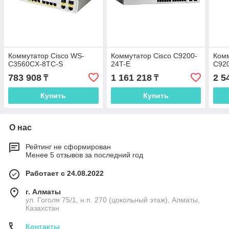
Коммутатор Cisco WS-
Коммутатор Cisco C9200-
Комм
C3560CX-8TC-S
24T-E
C92
783 908
1 161 218
2 5
₸
₸
Купить
Купить
О нас
Рейтинг не сформирован
Менее 5 отзывов за последний год
Работает с 24.08.2022
г. Алматы
ул. Гоголя 75/1, н.п. 270 (цокольный этаж), Алматы,
Казахстан
Контакты