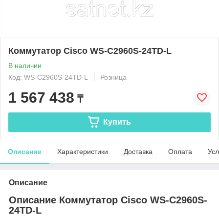
Коммутатор Cisco WS-C2960S-24TD-L
В наличии
Код: WS-C2960S-24TD-L
Розница
1 567 438
₸
Купить
Описание
Характеристики
Доставка
Оплата
Усл
Описание
Описание Коммутатор Cisco WS-C2960S-
24TD-L