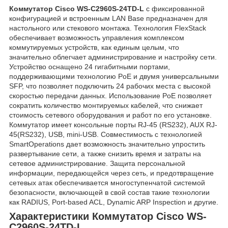
Коммутатор Cisco WS-C2960S-24TD-L
с фиксированной
конфигурацией и встроенным LAN Base предназначен для
настольного или стекового монтажа. Технология FlexStack
обеспечивает возможность управления комплексом
коммутируемых устройств, как единым целым, что
значительно облегчает администрирование и настройку сети.
Устройство оснащено 24 гигабитными портами,
поддерживающими технологию PoE и двумя универсальными
SFP, что позволяет подключить 24 рабочих места с высокой
скоростью передачи данных. Использование PoE позволяет
сократить количество монтируемых кабелей, что снижает
стоимость сетевого оборудования и работ по его установке.
Коммутатор имеет консольные порты RJ-45 (RS232), AUX RJ-
45(RS232), USB, mini-USB. Совместимость с технологией
SmartOperations дает возможность значительно упростить
развертывание сети, а также снизить время и затраты на
сетевое администрирование. Защита персональной
информации, передающейся через сеть, и предотвращение
сетевых атак обеспечивается многоступенчатой системой
безопасности, включающей в свой состав такие технологии
как RADIUS, Port-based ACL, Dynamic ARP Inspection и другие.
Характеристики Коммутатор Cisco WS-
C2960S-24TD-L