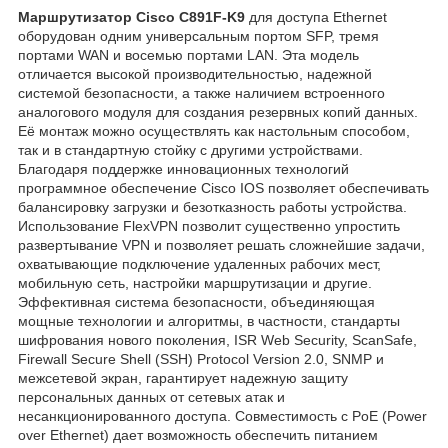
Маршрутизатор Cisco C891F-K9
для доступа Ethernet
оборудован одним универсальным портом SFP, тремя
портами WAN и восемью портами LAN. Эта модель
отличается высокой производительностью, надежной
системой безопасности, а также наличием встроенного
аналогового модуля для создания резервных копий данных.
Её монтаж можно осуществлять как настольным способом,
так и в стандартную стойку с другими устройствами.
Благодаря поддержке инновационных технологий
программное обеспечение Cisco IOS позволяет обеспечивать
балансировку загрузки и безотказность работы устройства.
Использование FlexVPN позволит существенно упростить
развертывание VPN и позволяет решать сложнейшие задачи,
охватывающие подключение удаленных рабочих мест,
мобильную сеть, настройки маршрутизации и другие.
Эффективная система безопасности, объединяющая
мощные технологии и алгоритмы, в частности, стандарты
шифрования нового поколения, ISR Web Security, ScanSafe,
Firewall Secure Shell (SSH) Protocol Version 2.0, SNMP и
межсетевой экран, гарантирует надежную защиту
персональных данных от сетевых атак и
несанкционированного доступа. Совместимость с PoE (Power
over Ethernet) дает возможность обеспечить питанием