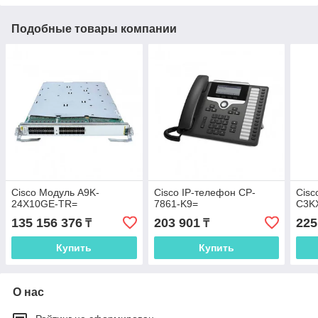
Подобные товары компании
Cisco Модуль A9K-
Cisco IP-телефон CP-
Cisc
24X10GE-TR=
7861-K9=
C3K
135 156 376
203 901
225
₸
₸
Купить
Купить
О нас