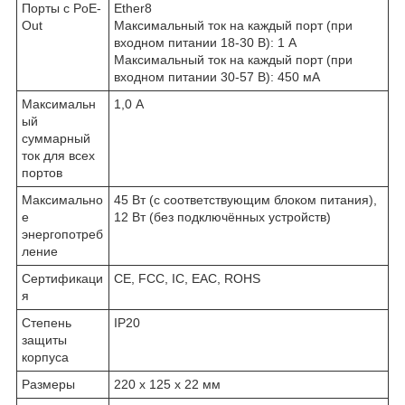
Порты с PoE-
Ether8
Out
Максимальный ток на каждый порт (при
входном питании 18-30 В): 1 А
Максимальный ток на каждый порт (при
входном питании 30-57 В): 450 мА
Максимальн
1,0 А
ый
суммарный
ток для всех
портов
Максимально
45 Вт (с соответствующим блоком питания),
е
12 Вт (без подключённых устройств)
энергопотреб
ление
Сертификаци
CE, FCC, IC, EAC, ROHS
я
Степень
IP20
защиты
корпуса
Размеры
220 x 125 x 22 мм