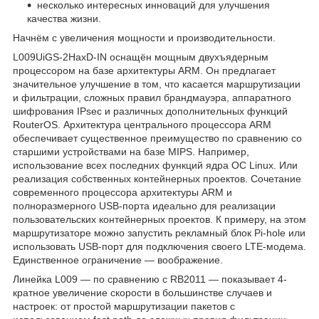
несколько интересных инноваций для улучшения
качества жизни.
Начнём с увеличения мощности и производительности.
L009UiGS-2HaxD-IN оснащён мощным двухъядерным
процессором на базе архитектуры ARM. Он предлагает
значительное улучшение в том, что касается маршрутизации
и фильтрации, сложных правил брандмауэра, аппаратного
шифрования IPsec и различных дополнительных функций
RouterOS. Архитектура центрального процессора ARM
обеспечивает существенное преимущество по сравнению со
старшими устройствами на базе MIPS. Например,
использование всех последних функций ядра ОС Linux. Или
реализация собственных контейнерных проектов. Сочетание
современного процессора архитектуры ARM и
полноразмерного USB-порта идеально для реализации
пользовательских контейнерных проектов. К примеру, на этом
маршрутизаторе можно запустить рекламный блок Pi-hole или
использовать USB-порт для подключения своего LTE-модема.
Единственное ограничение — воображение.
Линейка L009 — по сравнению с RB2011 — показывает 4-
кратное увеличение скорости в большинстве случаев и
настроек: от простой маршрутизации пакетов с