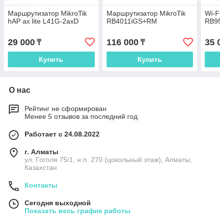
Маршрутизатор MikroTik
Маршрутизатор MikroTik
Wi-F
hAP ax lite L41G-2axD
RB4011iGS+RM
RB9
29 000
116 000
35 
₸
₸
Купить
Купить
О нас
Рейтинг не сформирован
Менее 5 отзывов за последний год
Работает с 24.08.2022
г. Алматы
ул. Гоголя 75/1, н.п. 270 (цокольный этаж), Алматы,
Казахстан
Контакты
Сегодня выходной
Показать весь график работы