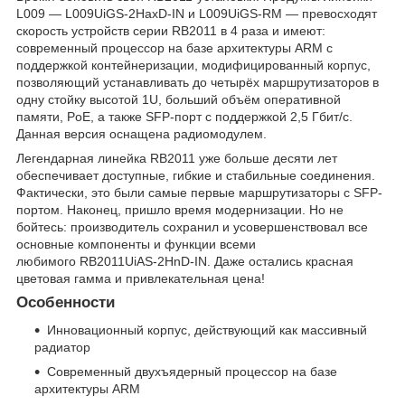
L009 — L009UiGS-2HaxD-IN и L009UiGS-RM — превосходят
скорость устройств серии RB2011 в 4 раза и имеют:
современный процессор на базе архитектуры ARM с
поддержкой контейнеризации, модифицированный корпус,
позволяющий устанавливать до четырёх маршрутизаторов в
одну стойку высотой 1U, больший объём оперативной
памяти, PoE, а также SFP-порт с поддержкой 2,5 Гбит/с.
Данная версия оснащена радиомодулем.
Легендарная линейка RB2011 уже больше десяти лет
обеспечивает доступные, гибкие и стабильные соединения.
Фактически, это были самые первые маршрутизаторы с SFP-
портом. Наконец, пришло время модернизации. Но не
бойтесь: производитель сохранил и усовершенствовал все
основные компоненты и функции всеми
любимого RB2011UiAS-2HnD-IN. Даже остались красная
цветовая гамма и привлекательная цена!
Особенности
Инновационный корпус, действующий как массивный
радиатор
Современный двухъядерный процессор на базе
архитектуры ARM