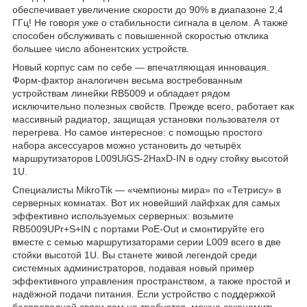
обеспечивает увеличение скорости до 90% в диапазоне 2,4
ГГц! Не говоря уже о стабильности сигнала в целом. А также
способен обслуживать с повышенной скоростью отклика
большее число абонентских устройств.
Новый корпус сам по себе — впечатляющая инновация.
Форм-фактор аналогичен весьма востребованным
устройствам линейки RB5009 и обладает рядом
исключительно полезных свойств. Прежде всего, работает как
массивный радиатор, защищая установки пользователя от
перегрева. Но самое интересное: с помощью простого
набора аксессуаров можно установить до четырёх
маршрутизаторов L009UiGS-2HaxD-IN в одну стойку высотой
1U.
Специалисты MikroTik — «чемпионы мира» по «Тетрису» в
серверных комнатах. Вот их новейший лайфхак для самых
эффективно используемых серверных: возьмите
RB5009UPr+S+IN с портами PoE-Out и смонтируйте его
вместе с семью маршрутизаторами серии L009 всего в две
стойки высотой 1U. Вы станете живой легендой среди
системных администраторов, подавая новый пример
эффективного управления пространством, а также простой и
надёжной подачи питания. Если устройство с поддержкой