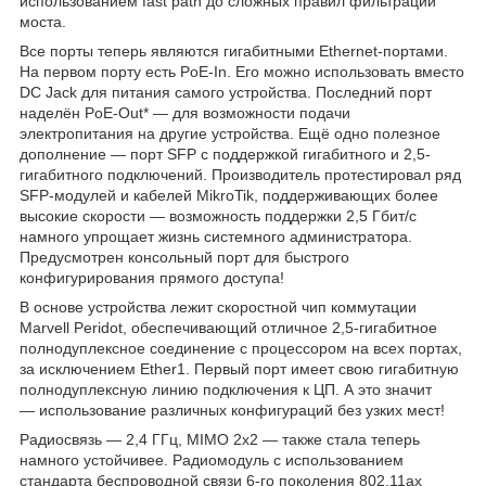
использованием fast path до сложных правил фильтрации
моста.
Все порты теперь являются гигабитными Ethernet-портами.
На первом порту есть PoE-In. Его можно использовать вместо
DC Jack для питания самого устройства. Последний порт
наделён PoE-Out
*
— для возможности подачи
электропитания на другие устройства. Ещё одно полезное
дополнение — порт SFP с поддержкой гигабитного и 2,5-
гигабитного подключений. Производитель протестировал ряд
SFP-модулей и кабелей MikroTik, поддерживающих более
высокие скорости — возможность поддержки 2,5 Гбит/с
намного упрощает жизнь системного администратора.
Предусмотрен консольный порт для быстрого
конфигурирования прямого доступа!
В основе устройства лежит скоростной чип коммутации
Marvell Peridot, обеспечивающий отличное 2,5-гигабитное
полнодуплексное соединение с процессором на всех портах,
за исключением Ether1. Первый порт имеет свою гигабитную
полнодуплексную линию подключения к ЦП. А это значит
— использование различных конфигураций без узких мест!
Радиосвязь — 2,4 ГГц, MIMO 2x2 — также стала теперь
намного устойчивее. Радиомодуль с использованием
стандарта беспроводной связи 6-го поколения 802.11ax