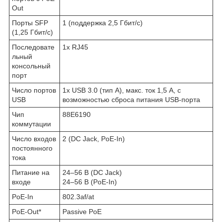
Out
Порты SFP
1 (поддержка 2,5 Гбит/с)
(1,25 Гбит/с)
Последовате
1х RJ45
льный
консольный
порт
Число портов
1х USB 3.0 (тип A), макс. ток 1,5 A, с
USB
возможностью сброса питания USB-порта
Чип
88E6190
коммутации
Число входов
2 (DC Jack, PoE-In)
постоянного
тока
Питание на
24–56 В (DC Jack)
входе
24–56 В (PoE-In)
PoE-In
802.3af/at
PoE-Out
*
Passive PoE