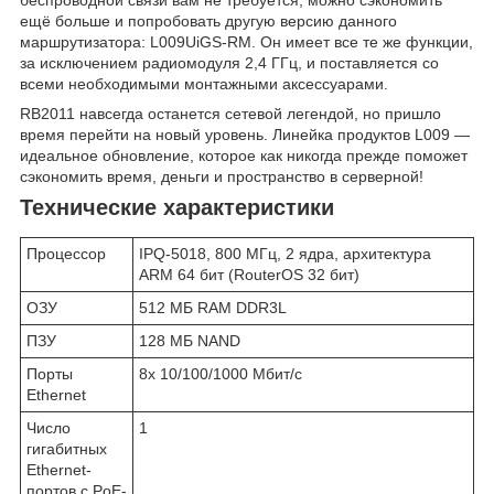
беспроводной связи вам не требуется, можно сэкономить
ещё больше и попробовать другую версию данного
маршрутизатора: L009UiGS-RM. Он имеет все те же функции,
за исключением радиомодуля 2,4 ГГц, и поставляется со
всеми необходимыми монтажными аксессуарами.
RB2011 навсегда останется сетевой легендой, но пришло
время перейти на новый уровень. Линейка продуктов L009 —
идеальное обновление, которое как никогда прежде поможет
сэкономить время, деньги и пространство в серверной!
Технические характеристики
Процессор
IPQ-5018, 800 MГц, 2 ядра, архитектура
ARM 64 бит (RouterOS 32 бит)
ОЗУ
512 МБ RAM DDR3L
ПЗУ
128 МБ NAND
Порты
8х 10/100/1000 Мбит/с
Ethernet
Число
1
гигабитных
Ethernet-
портов с PoE-