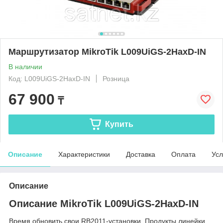
Маршрутизатор MikroTik L009UiGS-2HaxD-IN
В наличии
Код: L009UiGS-2HaxD-IN
Розница
67 900
₸
Купить
Описание
Характеристики
Доставка
Оплата
Усл
Описание
Описание MikroTik L009UiGS-2HaxD-IN
Время обновить свои RB2011-установки. Продукты линейки