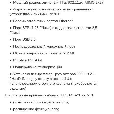
Мощный радиомодуль (2,4 ГГц, 802.11ax, MIMO 2x2)
4-кратное увеличение скорости по сравнению с
устройствами линейки RB2011
Восемь гигабитных портов Ethernet
Порт SFP (1,25 Гбит/с) с поддержкой скорости 2,5
Гбит/с
Порт USB 3.0
Последовательный консольный порт
Объём оперативной памяти: 512 МБ
PoE-In и PoE-Out
Поддержка контейнеризации
Установка четырёх маршрутизаторов L009UiGS-
2HaxD-IN в одну стойку высотой 1U с
использованием стоечного крепежа (приобретается
отдельно)
Три основные причины выбрать L009UiGS-2HaxD-IN
:
повышение производительности;
расширение функционала;