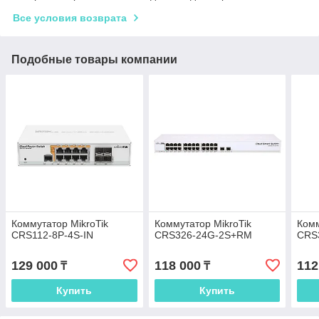
Все условия возврата
Подобные товары компании
Коммутатор MikroTik
Коммутатор MikroTik
Комм
CRS112-8P-4S-IN
CRS326-24G-2S+RM
CRS
129 000
118 000
112
₸
₸
Купить
Купить