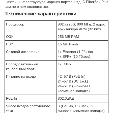
шахтах, инфраструктуре морских портов и т.д. С FiberBox Plus
вам не о чем волноваться.
Технические характеристики
Процессор
98DX226S, 800 МГц, 2 ядра,
архитектура ARM (32 бит)
ОЗУ
256 МБ RAM
ПЗУ
16 МБ Flash
Сетевой интерфейс
1x Ethernet (1 Гбит/с)
4x SFP+ (10 Гбит/с)
Последовательный
1x RJ45
консольный порт
Питание на входе
42–57 В (PoE-In)
24–57 В (DC Jack)
24–57 В (2-пиновая
клеммная колодка)
PoE-In
802.3af/at
Число входов постоянного
3 (PoE-In, DC Jack, 2-
тока
пиновая клеммная колодка)