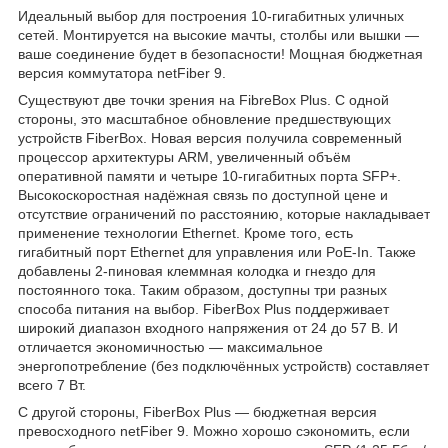
Идеальный выбор для построения 10-гигабитных уличных
сетей. Монтируется на высокие мачты, столбы или вышки —
ваше соединение будет в безопасности! Мощная бюджетная
версия коммутатора netFiber 9.
Существуют две точки зрения на FibreBox Plus. С одной
стороны, это масштабное обновление предшествующих
устройств FiberBox. Новая версия получила современный
процессор архитектуры ARM, увеличенный объём
оперативной памяти и четыре 10-гигабитных порта SFP+.
Высокоскоростная надёжная связь по доступной цене и
отсутствие ограничений по расстоянию, которые накладывает
применение технологии Ethernet. Кроме того, есть
гигабитный порт Ethernet для управления или PoE-In. Также
добавлены 2-пиновая клеммная колодка и гнездо для
постоянного тока. Таким образом, доступны три разных
способа питания на выбор. FiberBox Plus поддерживает
широкий диапазон входного напряжения от 24 до 57 В. И
отличается экономичностью — максимальное
энергопотребление (без подключённых устройств) составляет
всего 7 Вт.
С другой стороны, FiberBox Plus — бюджетная версия
превосходного netFiber 9. Можно хорошо сэкономить, если