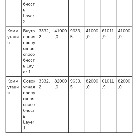
бност
ь
Layer
2
Комм
Внутр
3332,
41000
9633,
41000
61011
41000
утаци
енняя
2
,0
5
,0
,9
,0
я
пропу
скная
спосо
бност
ь Lay
er 1
Комм
Совок
3332,
82000
9633,
82000
61011
82000
утаци
упная
2
,0
5
,0
,9
,0
я
пропу
скная
спосо
бност
ь
Layer
1