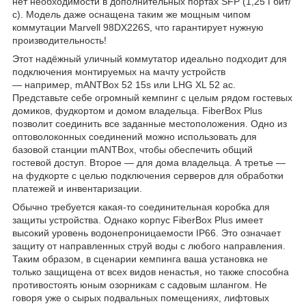
нет необходимости в дополнительных портах SFP (1,25 Гбит/
с). Модель даже оснащена таким же мощным чипом
коммутации Marvell 98DX226S, что гарантирует нужную
производительность!
Этот надёжный уличный коммутатор идеально подходит для
подключения монтируемых на мачту устройств
— например, mANTBox 52 15s или LHG XL 52 ac.
Представьте себе огромный кемпинг с целым рядом гостевых
домиков, фудкортом и домом владельца. FiberBox Plus
позволит соединить все заданные местоположения. Одно из
оптоволоконных соединений можно использовать для
базовой станции mANTBox, чтобы обеспечить общий
гостевой доступ. Второе — для дома владельца. А третье —
на фудкорте с целью подключения серверов для обработки
платежей и инвентаризации.
Обычно требуется какая-то соединительная коробка для
защиты устройства. Однако корпус FiberBox Plus имеет
высокий уровень водонепроницаемости IP66. Это означает
защиту от направленных струй воды с любого направления.
Таким образом, в сценарии кемпинга ваша установка не
только защищена от всех видов ненастья, но также способна
противостоять юным озорникам с садовым шлангом. Не
говоря уже о сырых подвальных помещениях, лифтовых