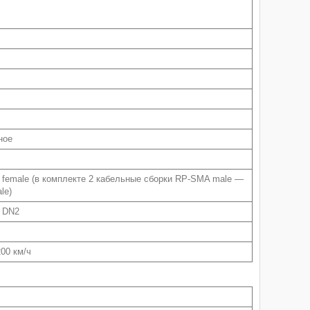
ное
female (в комплекте 2 кабельные сборки RP-SMA male —
le)
6 DN2
200 км/ч