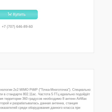
Купить
+7 (707) 646-89-60
хнологии 2х2 MIMO PtMP ("Точка-Многоточка"). Специально
и в стандарте 802.11ac. Частота 5 ГГц идеально подойдёт
ия территории 360 градусов необходимо 8 антенн AirMax
оторой и разрабатывалась данная антенна, станция
показателей среди оборудования данного класса при