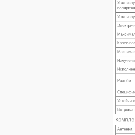
Угол изл
поляриза
Угол изл
Электрич
Максима
Кросс-по
Максимал
Излучени
Исполнен
Разъём
Специфик
Устойчиво
Ветровая
Компле
Антенна