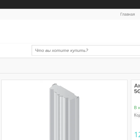
Главная
Ан
5
В 
Ко
1