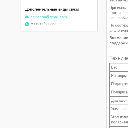
весьма ум
При испол
сжатые ср
satnet.sa@gmail.com
все необх
+77076468960
По соотно
аналогичн
Внимание!
поддержив
Техниче
Вес
Размеры
Поддержк
Поляриза
Диапазон
Усиление
Угол изл
поляриза