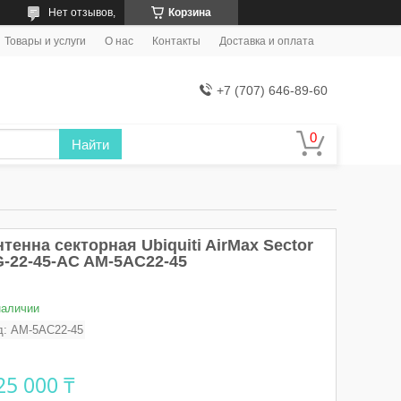
Нет отзывов,
Корзина
Товары и услуги
О нас
Контакты
Доставка и оплата
+7 (707) 646-89-60
Найти
тенна секторная Ubiquiti AirMax Sector
G-22-45-AC AM-5AC22-45
наличии
д:
AM-5AC22-45
25 000 ₸