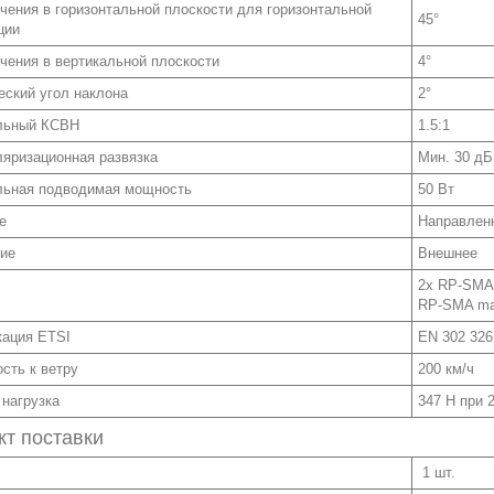
учения в горизонтальной плоскости для горизонтальной
45°
ции
учения в вертикальной плоскости
4°
еский угол наклона
2°
льный КСВН
1.5:1
ляризационная развязка
Мин. 30 дБ
ьная подводимая мощность
50 Вт
е
Направлен
ие
Внешнее
2x RP-SMA 
RP-SMA ma
ация ETSI
EN 302 32
сть к ветру
200 км/ч
 нагрузка
347 Н при 
кт поставки
1 шт.