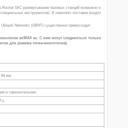
а Rocket 5AC развертывание базовых станций возможно в
 специальных инструментов). В комплект поставки входят
 Ubiquiti Networks (UBNT) существенно превосходит
хнологии airMAX ac. С ним могут соединяться только
нтов для режима точка-многоточка).
x 94 мм
ая и горизонтальная
ГГц