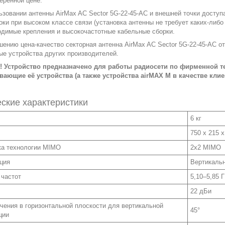
еренной цене.
ьзовании антенны AirMax AC Sector 5G-22-45-AC и внешней точки доступ
оки при высоком классе связи (установка антенны не требует каких-либо
одимые крепления и высокочастотные кабельные сборки.
шению цена-качество секторная антенна AirMax AC Sector 5G-22-45-AC от
ые устройства других производителей.
 Устройство предназначено для работы радиосети по фирменной те
ающие её устройства (а также устройства airMAX M в качестве клие
ские характеристики
6 кг
750 x 215 
а технологии MIMO
2х2 MIMO
ция
Вертикальн
 частот
5,10–5,85 
22 дБи
учения в горизонтальной плоскости для вертикальной
45°
ции