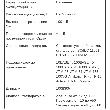
Радиус изгиба при
Не менее 4
эксплуатации, D
Растягивающее усилие, H
Не более 80
Волновое сопротивление,
100±15
Ом
Погонное сопротивление по
≤ 115
постоянному току, Ом/км
Соответствие стандартам
Соответствует требованиям
стандартов: ISO/IEC 11801,
EN 50173 и TIA/EIA-568
Поддерживаемые
10BASE-T, 100BASE-TX,
приложения
100BASE-T4, 1000BASE-T,
ATM-25, ATM-51, ATM-155,
100VG-AnyLan, TR-4, TR-16
Active, TR-16 Passive
Длина, м
100||305
Диапазон температур, С
Хранение от -40 до +60.
Прокладка от -10 до +50.
Эксплуатация от -40 до +60