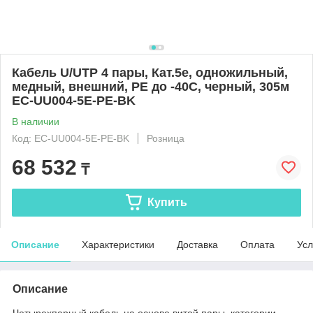
Кабель U/UTP 4 пары, Кат.5e, одножильный,
медный, внешний, PE до -40C, черный, 305м
EC-UU004-5E-PE-BK
В наличии
Код: EC-UU004-5E-PE-BK
Розница
68 532
₸
Купить
Описание
Характеристики
Доставка
Оплата
Усл
Описание
Четырехпарный кабель на основе витой пары, категории