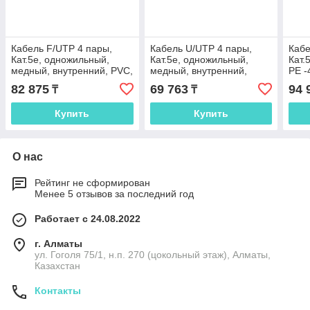
Кабель F/UTP 4 пары,
Кабель U/UTP 4 пары,
Кабе
Кат.5e, одножильный,
Кат.5e, одножильный,
Кат.
медный, внутренний, PVC,
медный, внутренний,
PE -
серый, 305м EC-UF004-
LSZH, оранжевый, 305м
305
82 875
69 763
94 
₸
₸
5E-PVC-GY
EC-UU004-5E-LSZH-OR
SW-
Купить
Купить
О нас
Рейтинг не сформирован
Менее 5 отзывов за последний год
Работает с 24.08.2022
г. Алматы
ул. Гоголя 75/1, н.п. 270 (цокольный этаж), Алматы,
Казахстан
Контакты