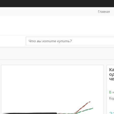
Главная
Ка
о
ч
В 
Ко