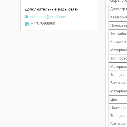
Характ
Диаметр 
satnet.sa@gmail.com
Категори
+77076468960
Полоса п
Тип кабе
Количест
Материал
Тип пров
Материал
Толщина 
Внешний 
Материал
Цвет
Примене
Толщина 
Внешний 