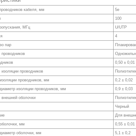
еристики
проводников кабеля, мм
5е
я
100
ропускания, МГц
U/UTP
ля
4
во пар
Плакирова
 проводников
Одножиль
одников
0,50 ± 0,01
 изоляции проводников
Полиэтилен
изоляции проводников, мм
0,2 ± 0,02
диаметр изоляции проводников, мм
0,9 ± 0,03
 внешней оболочки
Полиэтилен
Черный
ние
Для внешн
оболочки, мм
0,55 ± 0,01
диаметр оболочки, мм
5,1 ± 0,2