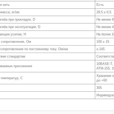
я нить
Есть
масса, кг/км
29,5 ± 0,5
згиба при прокладке, D
Не менее 8
згиба при эксплуатации, D
Не менее 4
ающее усилие, H
Не более 1
 сопротивление, Ом
100 ± 15
 сопротивление по постоянному току, Ом/км
≤ 145
твие стандартам
Соответств
10BASE-T,
иваемые приложения
ATM-155, 1
Хранение о
 температур, С
до +60
305
Индивидуал