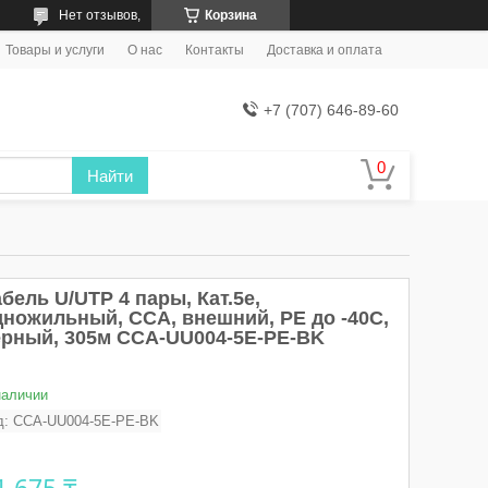
Нет отзывов,
Корзина
Товары и услуги
О нас
Контакты
Доставка и оплата
+7 (707) 646-89-60
Найти
бель U/UTP 4 пары, Кат.5e,
дножильный, CCA, внешний, PE до -40C,
ерный, 305м CCA-UU004-5E-PE-BK
наличии
д:
CCA-UU004-5E-PE-BK