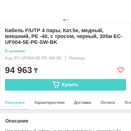
Кабель F/UTP 4 пары, Кат.5е, медный,
внешний, PE -40, с тросом, черный, 305м EC-
UF004-5E-PE-SW-BK
В наличии
Код: EC-UF004-5E-PE-SW-BK
Розница
94 963
₸
Купить
Описание
Характеристики
Доставка
Оплата
Усл
Описание
Четырехпарный кабель на основе витой пары, категории 5e