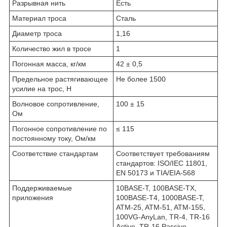
Разрывная нить
Есть
Материал троса
Сталь
Диаметр троса
1,16
Количество жил в тросе
1
Погонная масса, кг/км
42 ± 0,5
Предельное растягивающее
Не более 1500
усилие на трос, Н
Волновое сопротивление,
100 ± 15
Ом
Погонное сопротивление по
≤ 115
постоянному току, Ом/км
Соответствие стандартам
Соответствует требованиям
стандартов: ISO/IEC 11801,
EN 50173 и TIA/EIA-568
Поддерживаемые
10BASE-T, 100BASE-TX,
приложения
100BASE-T4, 1000BASE-T,
ATM-25, ATM-51, ATM-155,
100VG-AnyLan, TR-4, TR-16
Active, TR-16 Passive