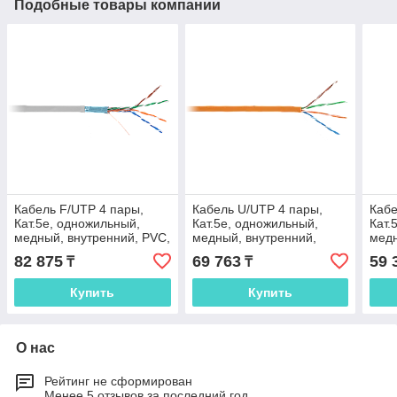
Подобные товары компании
Кабель F/UTP 4 пары,
Кабель U/UTP 4 пары,
Кабе
Кат.5e, одножильный,
Кат.5e, одножильный,
Кат.
медный, внутренний, PVC,
медный, внутренний,
медн
серый, 305м EC-UF004-
LSZH, оранжевый, 305м
серы
82 875
69 763
59 
₸
₸
5E-PVC-GY
EC-UU004-5E-LSZH-OR
5E-
Купить
Купить
О нас
Рейтинг не сформирован
Менее 5 отзывов за последний год