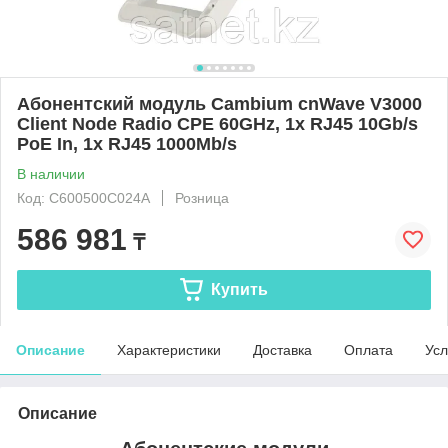
Абонентский модуль Cambium cnWave V3000
Client Node Radio CPE 60GHz, 1x RJ45 10Gb/s
PoE In, 1x RJ45 1000Mb/s
В наличии
Код: C600500C024A
Розница
586 981
₸
Купить
Описание
Характеристики
Доставка
Оплата
Усл
Описание