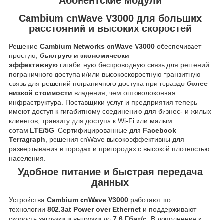
Абонентские модули
Cambium cnWave V3000 для больших
расстояний и высоких скоростей
Решение
Cambium Networks cnWave V3000
обеспечивает
простую,
быструю и экономически
эффективную
гигабитную беспроводную связь для решений
пограничного доступа и/или высокоскоростную транзитную
связь для решений пограничного доступа при гораздо
более
низкой стоимости
владения, чем оптоволоконная
инфраструктура. Поставщики услуг и предприятия теперь
имеют доступ к гигабитному соединению для бизнес- и жилых
клиентов, транзиту для доступа к Wi-Fi или малым
сотам
LTE/5G
. Сертифицированные для
Facebook
Terragraph
, решения cnWave высокоэффективны для
развертывания в городах и пригородах с высокой плотностью
населения.
Удобное питание и быстрая передача
данных
Устройства
Cambium cnWave V3000
работают по
технологии
802.3at Power over Ethernet
и поддерживают
скорость загрузки и выгрузки до
7,6 Гбит/с
. В дополнение к