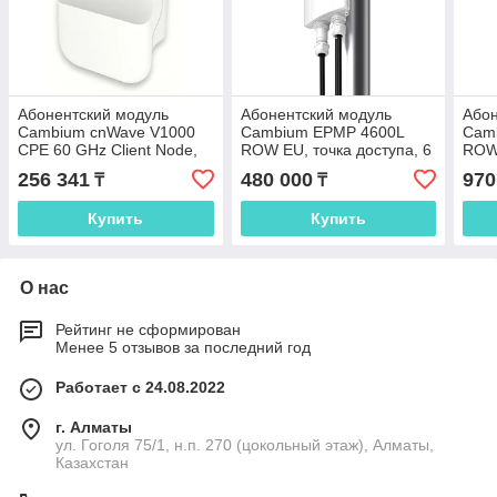
Абонентский модуль
Абонентский модуль
Абон
Cambium cnWave V1000
Cambium EPMP 4600L
Cam
CPE 60 GHz Client Node,
ROW EU, точка доступа, 6
ROW 
1x RJ45 1000Mb/s PoE,
GHz, 2x2 MIMO, 1x RJ45
GHz,
256 341
480 000
970
₸
₸
шнур ЕС, C600500C003A
1000Mb/s, 1x SFP+, IP67,
RJ45
Купить
Купить
О нас
Рейтинг не сформирован
Менее 5 отзывов за последний год
Работает с 24.08.2022
г. Алматы
ул. Гоголя 75/1, н.п. 270 (цокольный этаж), Алматы,
Казахстан