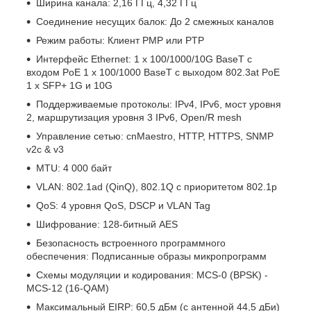
Ширина канала: 2,16 ГГц, 4,32 ГГц
Соединение несущих балок: До 2 смежных каналов
Режим работы: Клиент PMP или PTP
Интерфейс Ethernet: 1 x 100/1000/10G BaseT с
входом PoE 1 x 100/1000 BaseT с выходом 802.3at PoE
1 x SFP+ 1G и 10G
Поддерживаемые протоколы: IPv4, IPv6, мост уровня
2, маршрутизация уровня 3 IPv6, Open/R mesh
Управление сетью: cnMaestro, HTTP, HTTPS, SNMP
v2c & v3
MTU: 4 000 байт
VLAN: 802.1ad (QinQ), 802.1Q с приоритетом 802.1p
QoS: 4 уровня QoS, DSCP и VLAN Tag
Шифрование: 128-битный AES
Безопасность встроенного программного
обеспечения: Подписанные образы микропрограмм
Схемы модуляции и кодирования: MCS-0 (BPSK) -
MCS-12 (16-QAM)
Максимальный EIRP: 60,5 дБм (с антенной 44,5 дБи)