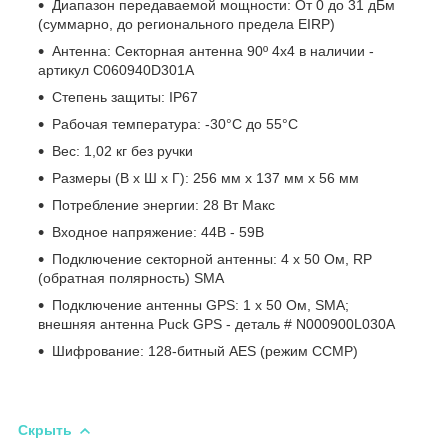
Диапазон передаваемой мощности: От 0 до 31 дБм
(суммарно, до регионального предела EIRP)
Антенна: Секторная антенна 90º 4x4 в наличии -
артикул C060940D301A
Степень защиты: IP67
Рабочая температура: -30°C до 55°C
Вес: 1,02 кг без ручки
Размеры (В x Ш x Г): 256 мм x 137 мм x 56 мм
Потребление энергии: 28 Вт Макс
Входное напряжение: 44В - 59В
Подключение секторной антенны: 4 x 50 Ом, RP
(обратная полярность) SMA
Подключение антенны GPS: 1 x 50 Ом, SMA;
внешняя антенна Puck GPS - деталь # N000900L030A
Шифрование: 128-битный AES (режим CCMP)
Скрыть