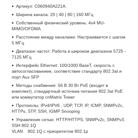
Артикул: C060940A221A.
Ширина канала: 20 | 40 | 80 | 160 МГц
Собственный физический уровень: 4x4 MU-
MIMO/OFDMA
Расстояние между каналами: Настраивается с шагом
5 МГц
Диапазон частот: Работа в широком диапазоне 5725 -
7125 МГц
Интерфейс Ethernet: 100/1000 BaseT, скорость с
автосогласованием, соответствие стандарту 802.3at и
порт Aux SFP
Методы снабжения: 56 В 30 Вт PoE (входит в
комплект), стандартный источник питания 802.3at PoE
или коммутатор cnMatrix Tower
Протоколы: IPv4/IPV6 , UDP, TCP, IP, ICMP, SNMPv2c,
HTTPs, STP, SSH, IGMP Snooping
Управление сетью: HTTP/HTTPS, SNMPv2c, SNMPv3,
SSH 802.1Q
VLAN 802.1Q с приоритетом 802.1p