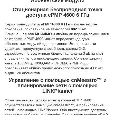
Абонентские модули
Стационарная беспроводная точка
доступа ePMP 4600 6 ГГц
Серия точек доступа
ePMP 4600 6 ГГц
- это четвертое
поколение, основанное на технологии
802.11ax
.
Оснащенная
4×4 MU-MIMO
и двойными перекрывающимися
секторами, ePMP 4600 может передавать до двух
абонентских модулей одновременно. Это фактически
удваивает пропускную способность систем 2×2,
одновременно увеличивая бюджет канала на 3 дБ за счет
управления лучом нисходящего канала. Сочетая ширину
канала 160 МГц, 4096QAM и OFDMA, ePMP 4600
обеспечивает общую пропускную способность до
4 Гбит/
с
для 120 абонентов.
Управление с помощью cnMaestro™ и
планирование сети с помощью
LINKPlanner
Управление всей серией точек доступа ePMP 4600
осуществляется с помощью cnMaestro™, а планирование
сетей - с помощью LINKPlanner. Оба инструмента доступны
бесплатно от Cambium Networks. Серия точек доступа ePMP