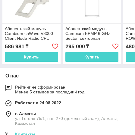
Абонентский модуль
Абонентский модуль
Абон
Cambium cnWave V3000
Cambium EPMP 6 GHz
Cam
Client Node Radio CPE
Sector, секторная
ROW 
60GHz, 1x RJ45 10Gb/s
антенна, 4x4 MU-MIMO,
GHz,
586 981
295 000
480
₸
₸
PoE In, 1x RJ45 1000Mb/s
18 дБи, IP65, монтажный
1000
комплект
Купить
Купить
О нас
Рейтинг не сформирован
Менее 5 отзывов за последний год
Работает с 24.08.2022
г. Алматы
ул. Гоголя 75/1, н.п. 270 (цокольный этаж), Алматы,
Казахстан
Контакты