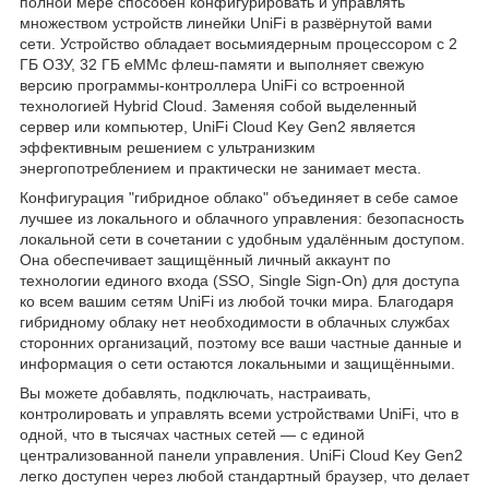
полной мере способен конфигурировать и управлять
множеством устройств линейки UniFi в развёрнутой вами
сети. Устройство обладает восьмиядерным процессором с 2
ГБ ОЗУ, 32 ГБ eMMc флеш-памяти и выполняет свежую
версию программы-контроллера UniFi со встроенной
технологией Hybrid Cloud. Заменяя собой выделенный
сервер или компьютер, UniFi Cloud Key Gen2 является
эффективным решением с ультранизким
энергопотреблением и практически не занимает места.
Конфигурация "гибридное облако" объединяет в себе самое
лучшее из локального и облачного управления: безопасность
локальной сети в сочетании с удобным удалённым доступом.
Она обеспечивает защищённый личный аккаунт по
технологии единого входа (SSO, Single Sign-On) для доступа
ко всем вашим сетям UniFi из любой точки мира. Благодаря
гибридному облаку нет необходимости в облачных службах
сторонних организаций, поэтому все ваши частные данные и
информация о сети остаются локальными и защищёнными.
Вы можете добавлять, подключать, настраивать,
контролировать и управлять всеми устройствами UniFi, что в
одной, что в тысячах частных сетей — с единой
централизованной панели управления. UniFi Cloud Key Gen2
легко доступен через любой стандартный браузер, что делает