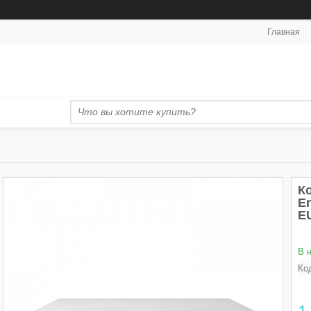
Главная
Ко
En
E
В 
Ко