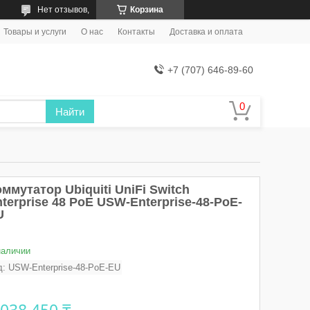
Нет отзывов,
Корзина
Товары и услуги
О нас
Контакты
Доставка и оплата
+7 (707) 646-89-60
Найти
ммутатор Ubiquiti UniFi Switch
terprise 48 PoE USW-Enterprise-48-PoE-
U
наличии
д:
USW-Enterprise-48-PoE-EU