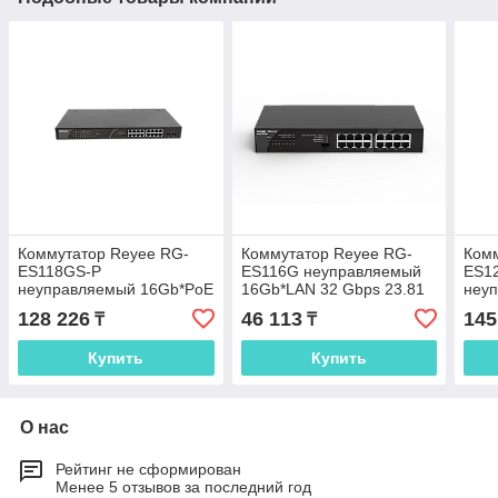
Коммутатор Reyee RG-
Коммутатор Reyee RG-
Ком
ES118GS-P
ES116G неуправляемый
ES1
неуправляемый 16Gb*PoE
16Gb*LAN 32 Gbps 23.81
неуп
2 SFP Uplink PoE 247W
Mpps
PoE 
128 226
46 113
145
₸
₸
PoE
Купить
Купить
О нас
Рейтинг не сформирован
Менее 5 отзывов за последний год