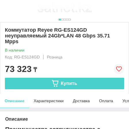
Коммутатор Reyee RG-ES124GD
неуправляемый 24Gb*LAN 48 Gbps 35.71
Mpps
В наличии
Код: RG-ES124GD
Розница
73 323
₸
Купить
Описание
Характеристики
Доставка
Оплата
Усл
Описание