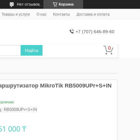
Нет отзывов,
Корзина
Товары и услуги
О нас
Контакты
Доставка и оплата
+7 (707) 646-89-60
Найти
аршрутизатор MikroTik RB5009UPr+S+IN
наличии
д:
RB5009UPr+S+IN
51 000 ₸