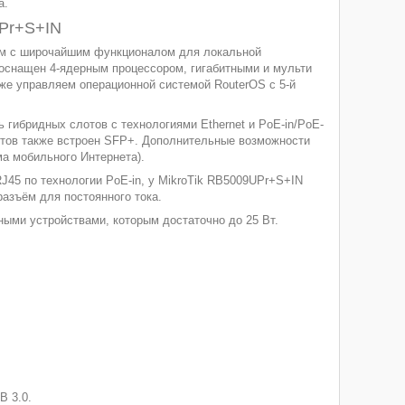
а.
UPr+S+IN
ом с широчайшим функционалом для локальной
оснащен 4-ядерным процессором, гигабитными и мульти
кже управляем операционной системой RouterOS с 5-й
гибридных слотов с технологиями Ethernet и PoE-in/PoE-
портов также встроен SFP+. Дополнительные возможности
а мобильного Интернета).
J45 по технологии PoE-in, у MikroTik RB5009UPr+S+IN
азъём для постоянного тока.
ыми устройствами, которым достаточно до 25 Вт.
B 3.0.