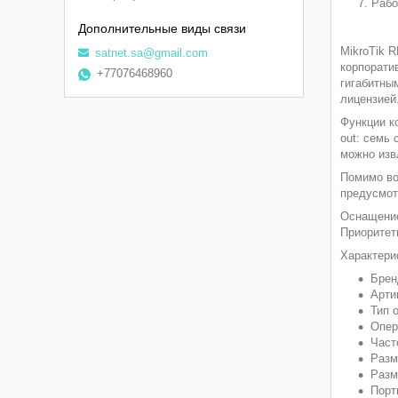
Рабо
MikroTik 
satnet.sa@gmail.com
корпорати
+77076468960
гигабитны
лицензией
Функции к
out: семь 
можно изв
Помимо во
предусмот
Оснащение
Приоритет
Характери
Брен
Арти
Тип 
Опер
Част
Разм
Разм
Порт