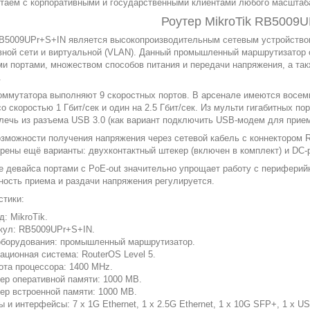
таем с корпоративными и государственными клиентами любого масштаб
Роутер MikroTik RB5009
RB5009UPr+S+IN является высокопроизводительным сетевым устройств
вной сети и виртуальной (VLAN). Данный промышленный маршрутизатор 
ми портами, множеством способов питания и передачи напряжения, а та
.
оммутатора выполняют 9 скоростных портов. В арсенале имеются восемь 
со скоростью 1 Гбит/сек и один на 2.5 Гбит/сек. Из мульти гигабитных 
лечь из разъема USB 3.0 (как вариант подключить USB-модем для прием
зможности получения напряжения через сетевой кабель с коннектором R
рены ещё варианты: двухконтактный штекер (включен в комплект) и DC-р
 девайса портами с PoE-out значительно упрощает работу с периферийн
ность приема и раздачи напряжения регулируется.
стики:
д: MikroTik.
кул: RB5009UPr+S+IN.
оборудования: промышленный маршрутизатор.
ационная система: RouterOS Level 5.
ота процессора: 1400 MHz.
ер оперативной памяти: 1000 MB.
ер встроенной памяти: 1000 MB.
ы и интерфейсы: 7 х 1G Ethernet, 1 х 2.5G Ethernet, 1 х 10G SFP+, 1 х US