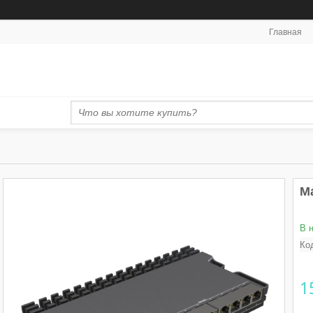
Главная
М
В 
Ко
1