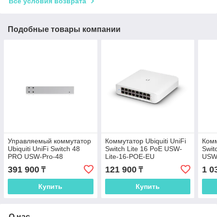
Все условия возврата
Подобные товары компании
Управляемый коммутатор
Коммутатор Ubiquiti UniFi
Комм
Ubiquiti UniFi Switch 48
Switch Lite 16 PoE USW-
Swit
PRO USW-Pro-48
Lite-16-POE-EU
USW-
EU
391 900
121 900
1 0
₸
₸
Купить
Купить
О нас