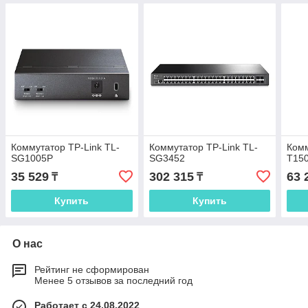
Коммутатор TP-Link TL-
Коммутатор TP-Link TL-
Комм
SG1005P
SG3452
T15
35 529
302 315
63 
₸
₸
Купить
Купить
О нас
Рейтинг не сформирован
Менее 5 отзывов за последний год
Работает с 24.08.2022