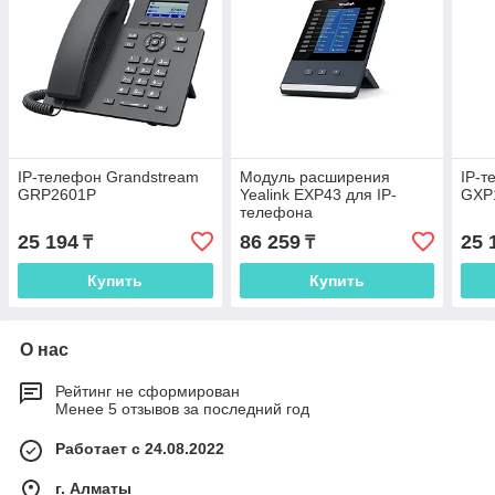
IP-телефон Grandstream
Модуль расширения
IP-т
GRP2601P
Yealink EXP43 для IP-
GXP
телефона
25 194
86 259
25 
₸
₸
Купить
Купить
О нас
Рейтинг не сформирован
Менее 5 отзывов за последний год
Работает с 24.08.2022
г. Алматы