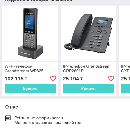
Wi-Fi-телефон
IP-телефон Grandstream
IP-т
Grandstream WP825
GRP2601P
GXP
102 115
25 194
25 
₸
₸
Купить
Купить
О нас
Рейтинг не сформирован
Менее 5 отзывов за последний год