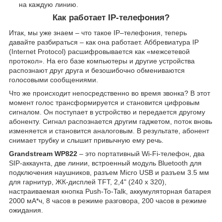
на каждую линию.
Как работает IP-телефония?
Итак, мы уже знаем – что такое IP–телефония, теперь
давайте разбираться – как она работает. Аббревиатура IP
(Internet Protocol) расшифровывается как «межсетевой
протокол». На его базе компьютеры и другие устройства
распознают друг друга и безошибочно обмениваются
голосовыми сообщениями.
Что же происходит непосредственно во время звонка? В этот
момент голос трансформируется и становится цифровым
сигналом. Он поступает в устройство и передается другому
абоненту. Сигнал распознается другим гаджетом, поток вновь
изменяется и становится аналоговым. В результате, абонент
снимает трубку и слышит привычную ему речь.
Grandstream WP822
– это портативный Wi-Fi-телефон, два
SIP-аккаунта, две линии, встроенный модуль Bluetooth для
подключения наушников, разъем Micro USB и разъем 3.5 мм
для гарнитур, ЖК-дисплей TFT, 2,4" (240 x 320),
настраиваемая кнопка Push-To-Talk, аккумуляторная батарея
2000 мА*ч, 8 часов в режиме разговора, 200 часов в режиме
ожидания.