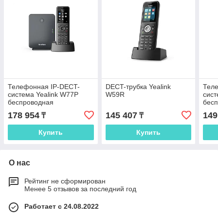
Телефонная IP-DECT-
DECT-трубка Yealink
Тел
система Yealink W77P
W59R
сист
беспроводная
бес
178 954
145 407
149
₸
₸
Купить
Купить
О нас
Рейтинг не сформирован
Менее 5 отзывов за последний год
Работает с 24.08.2022