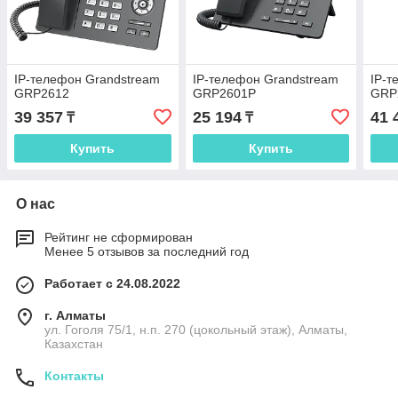
IP-телефон Grandstream
IP-телефон Grandstream
IP-т
GRP2612
GRP2601P
GRP
39 357
25 194
41 
₸
₸
Купить
Купить
О нас
Рейтинг не сформирован
Менее 5 отзывов за последний год
Работает с 24.08.2022
г. Алматы
ул. Гоголя 75/1, н.п. 270 (цокольный этаж), Алматы,
Казахстан
Контакты