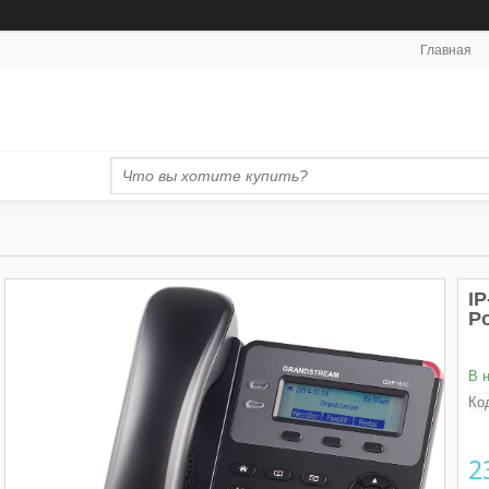
Главная
I
P
В 
Ко
2