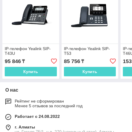
IP-телефон Yealink SIP-
IP-телефон Yealink SIP-
IP-т
T43U
T53
T46
95 846
85 756
153
₸
₸
Купить
Купить
О нас
Рейтинг не сформирован
Менее 5 отзывов за последний год
Работает с 24.08.2022
г. Алматы
ул. Гоголя 75/1, н.п. 270 (цокольный этаж), Алматы,