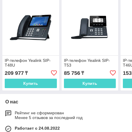
IP-телефон Yealink SIP-
IP-телефон Yealink SIP-
IP-т
T48U
T53
T46
209 977
85 756
153
₸
₸
Купить
Купить
О нас
Рейтинг не сформирован
Менее 5 отзывов за последний год
Работает с 24.08.2022