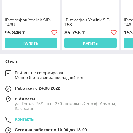
IP-телефон Yealink SIP-
IP-телефон Yealink SIP-
IP-т
T43U
T53
T46
95 846
85 756
153
₸
₸
Купить
Купить
О нас
Рейтинг не сформирован
Менее 5 отзывов за последний год
Работает с 24.08.2022
г. Алматы
ул. Гоголя 75/1, н.п. 270 (цокольный этаж), Алматы,
Казахстан
Контакты
Сегодня работает с 10:00 до 18:00