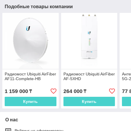
Подобные товары компании
Радиомост Ubiquiti AirFiber
Радиомост Ubiquiti AirFiber
Анте
AF11-Complete-HB
AF-5XHD
5G-2
1 159 000
264 000
77 
₸
₸
Купить
Купить
О нас
Рейтинг не сформирован