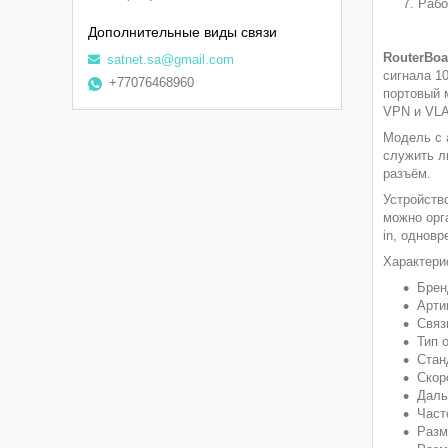
Рабо
RouterBoa
satnet.sa@gmail.com
сигнала 1
+77076468960
портовый 
VPN и VLA
Модель с 
служить лю
разъём.
Устройств
можно орг
in, однов
Характери
Брен
Арти
Связ
Тип 
Станд
Скор
Даль
Част
Разм