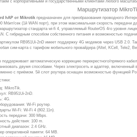
таем с корпоративными и государственными клиентами любого масштаб
Маршрутизатор MikroT
rd hAP от Mikrotik
предназначен для преобразования проводного Интерн
00 Мбит/сек (1й WAN порт), при этом максимальная скорость передачи да
маршрутизатор стандарта wi-fi 4, управляемый RouterOS 4го уровня лиц
N. С гибридным способом собственного питания и возможностью подачи 
артикулом RB951Ui-2nD имеет поддержку 4G модемов через USB 2.0. Та
бая сим-карта с тарифом мобильного провайдера (Altel, KCell, Tele2, B
о поддерживает автоматическую коррекцию перекрестного/прямого кабеля 
анизовать двумя способами. Через электросеть и адаптер, включенный в 
ременно с приёмом. 5й слот роутера оснащен возможностью функцией Po
стики:
д: MikroTik.
кул: RB951Ui-2nD.
ь: 4G.
оборудования: Wi-Fi роутер.
арты Wi-Fi: Wi-Fi 4 (802.11n).
ость передачи: 300 Mbps.
ность действия: 100 m.
отный диапазон: 2.4 GHz.
ер оперативной памяти: 64 MB.