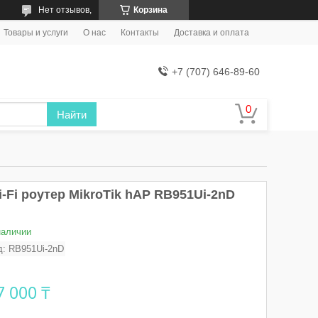
Нет отзывов,
Корзина
Товары и услуги
О нас
Контакты
Доставка и оплата
+7 (707) 646-89-60
Найти
-Fi роутер MikroTik hAP RB951Ui-2nD
наличии
д:
RB951Ui-2nD
7 000 ₸