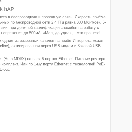
а.
ik hAP
ета в беспроводную и проводную связь. Скорость приёма
нных по беспроводной сети 2.4 ГГц равна 300 Мбит/сек. 5-
ензии, при должной квалификации способен на работу с
напряжения до 500мА. «Мал, да удал», – это про него!
к одним из резервных каналов на приём Интернета может
eeline), активированная через USB-модем и боковой USB-
(Auto MDI/X) на всех 5 портах Ethernet. Питание роутера
комплект. Или по 1-му порту Ethernet с технологией PoE-
E-out.