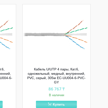
.6,
Кабель U/UTP 4 пары, Кат.6,
ренний,
одножильный, медный, внутренний,
U004-6-
PVC, серый, 305м EC-UU004-6-PVC-
GY
86 767 ₸
В наличии
Купить