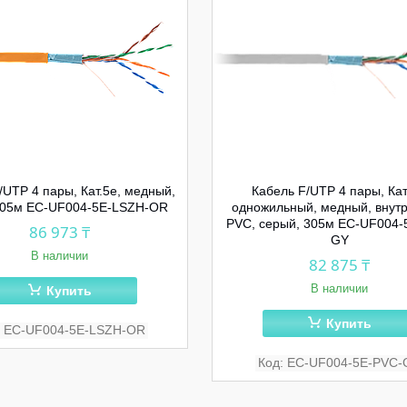
/UTP 4 пары, Кат.5e, медный,
Кабель F/UTP 4 пары, Кат
305м EC-UF004-5E-LSZH-OR
одножильный, медный, внут
PVC, серый, 305м EC-UF004-
86 973 ₸
GY
В наличии
82 875 ₸
В наличии
Купить
Купить
EC-UF004-5E-LSZH-OR
EC-UF004-5E-PVC-