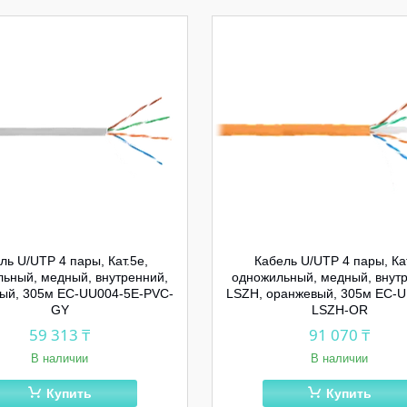
ль U/UTP 4 пары, Кат.5e,
Кабель U/UTP 4 пары, Кат
ьный, медный, внутренний,
одножильный, медный, внут
рый, 305м EC-UU004-5E-PVC-
LSZH, оранжевый, 305м EC-U
GY
LSZH-OR
59 313 ₸
91 070 ₸
В наличии
В наличии
Купить
Купить