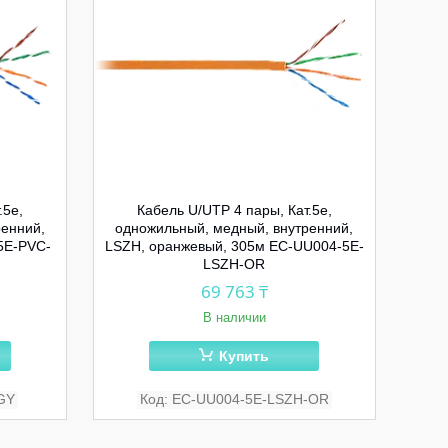
.5e,
Кабель U/UTP 4 пары, Кат.5e,
ренний,
одножильный, медный, внутренний,
5E-PVC-
LSZH, оранжевый, 305м EC-UU004-5E-
LSZH-OR
69 763 ₸
В наличии
Купить
GY
EC-UU004-5E-LSZH-OR